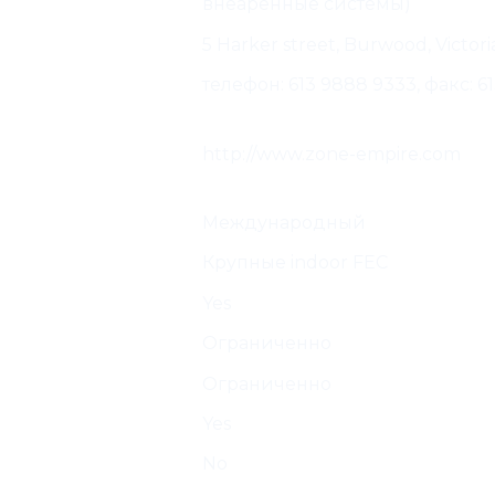
внеаренные системы)
 производителя:
5 Harker street, Burwood, Victoria
ктная информация
телефон: 613 9888 9333, факс: 6
водителя:
 и Веб-страница
http://www.zone-empire.com
водителя:
а
Международный
 всего для
Крупные indoor FEC
Yes
or
Ограниченно
Ограниченно
/ FEC
Yes
No