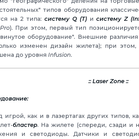
мо "географического" деления на торговые
стоятельных" типов оборудования классич
ся на 2 типа:
систему Q (T)
и
систему Z (In
Pro
). При этом, первый тип позиционируется
двинутое оборудование". Внешние различия
колько изменен дизайн жилета); при этом,
шена до уровня
Infusion
.
:: Laser Zone ::
дование:
 игрой, как и в лазертагах других типов, 
лет-
бластер
. На жилете (спереди, сзади и
жения и светодиоды. Датчики и светодио