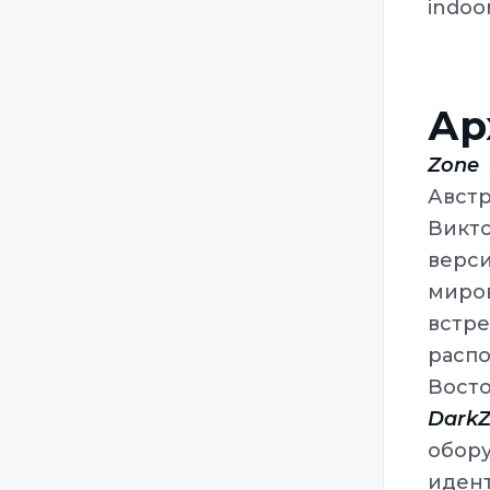
indoo
StarTrooper
Steradian
Ultrazone
Ар
Veqtor
Zone 
Zone Laser
Авст
Zone3
Викт
Zone4
верс
миров
встре
расп
Восто
Dark
обор
идент