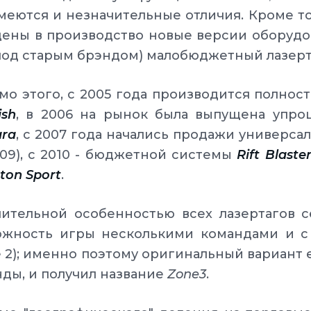
меются и незначительные отличия. Кроме то
ены в производство новые версии оборудо
под старым брэндом) малобюджетный лазер
о этого, с 2005 года производится полнос
ish
, в 2006 на рынок была выпущена упро
ara
, с 2007 года начались продажи универс
009), с 2010 - бюджетной системы
Rift Blaste
ton Sport
.
чительной особенностью всех лазертагов 
ожность игры несколькими командами и с
 2); именно поэтому оригинальный вариант е
ды, и получил название
Zone3
.