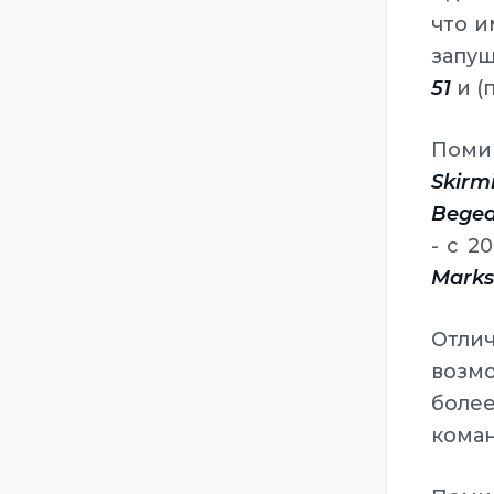
что и
запущ
51
и (
Помим
Skirm
Bege
- с 2
Marks
Отли
возм
более
коман