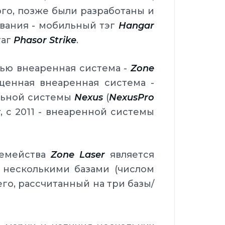
го, позже были разработаны и
вания - мобильный тэг
Hangar
таг
Phasor Strike
.
тью внеаренная система -
Zone
щенная внеаренная система -
альной системы
Nexus
(
NexusPro
r
, с 2011 - внеаренной системы
семейства
Zone Laser
является
 несколькими базами (числом
го, рассчитанный на три базы/