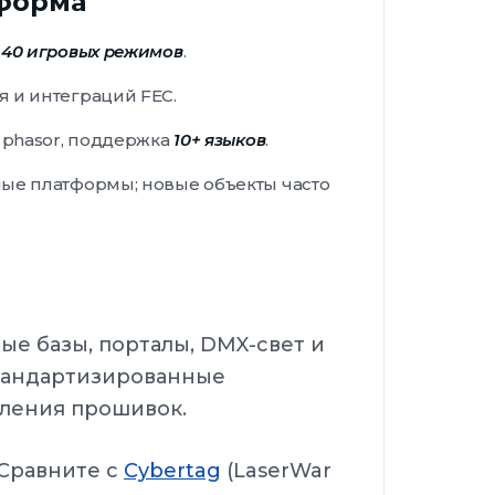
тформа
е
40 игровых режимов
.
я и интеграций FEC.
 phasor, поддержка
10+ языков
.
е платформы; новые объекты часто
ые базы, порталы, DMX-свет и
стандартизированные
ления прошивок.
 Сравните с
Cybertag
(LaserWar