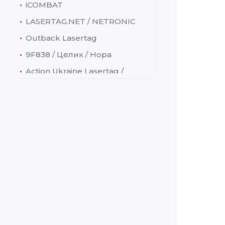
iCOMBAT
Адрес
LASERTAG.NET / NETRONIC
Outback Lasertag
Конта
Произ
9F838 / Целик / Нора
E-mail
Action Ukraine Lasertag /
ACULA
Произ
Adventure Sports
Стран
Ataka / Атака
Лучше
BattleField Sports / Live
Indoor
BattleField Technologies /
Action Tag
Outdo
Begeara
Mobile
Crystal
Arena 
Cubic
Sport
Dark Light