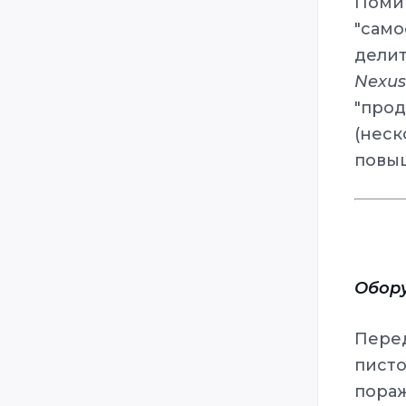
Поми
"само
делит
Nexus
"про
(нес
повы
Обору
Перед
писто
пора