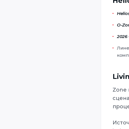
Hel
Mantiz
Helio
Megazone
O-Zo
Nexus
Phasor Strike
2026
Poligon64 / Полигон 64
Лин
Predator Games / Tippmann
комп
Sports / Paintball Laser Tag
RAIDZ
Livi
Raptor
Reflex
Zone 
RUAG
сцена
проц
SAAB
SimGun
Исто
Slovak Laser Tag