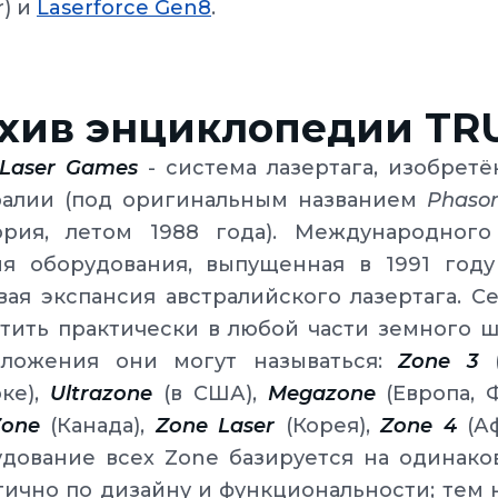
r) и
Laserforce Gen8
.
хив энциклопедии TR
Laser Games
- система лазертага, изобрет
ралии (под оригинальным названием
Phasor
ория, летом 1988 года). Международного
ия оборудования, выпущенная в 1991 году
ая экспансия австралийского лазертага. С
тить практически в любой части земного ш
оложения они могут называться:
Zone 3
(
ке),
Ultrazone
(в США),
Megazone
(Европа, 
Zone
(Канада),
Zone Laser
(Корея),
Zone 4
(Аф
удование всех Zone базируется на одинако
ично по дизайну и функциональности; тем н