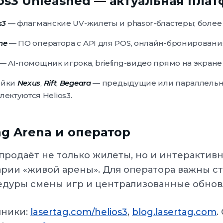
ios3 Unleashed — актуальная пла
s3
— флагманские UV-жилеты и phasor-бластеры; боле
ne
— ПО оператора с API для POS, онлайн-бронировани
— AI-помощник игрока, briefing-видео прямо на экране
ейки
Nexus
,
Rift
,
Begeara
— предыдущие или параллельны
лектуются Helios3.
ng Arena и оператор
продаёт не только жилеты, но и интерактивн
рии «живой арены». Для оператора важны 
едуры смены игр и централизованные обнов
чники:
lasertag.com/helios3
,
blog.lasertag.com
.