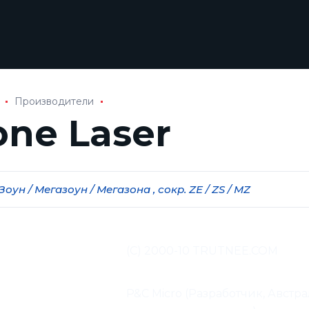
Производители
one Laser
 Зоун / Мегазоун / Мегазона , сокр. ZE / ZS / MZ
од и адаптация
(С) 2000-10 TRUTNEE.COM
иалов:
водитель:
P&C Micro (Разработчик, Австра