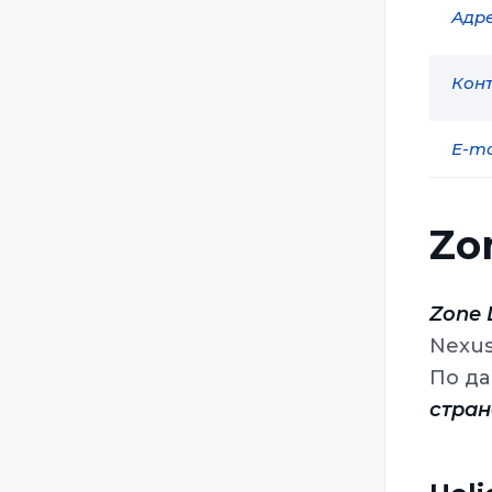
Адре
Laser Combat Technologies
Laser Game Evolution
Конт
Laser Quest
Laser Storm
E-ma
LaserFight
LaserForce
Zo
LaserForce Plus
LaserMaxx
Zone 
Lasertag System Drive / LSD /
Power Strike
Nexu
LaserTrek
По да
стран
LaserTron
Lazer Runner
Lazer-X / Intersphere