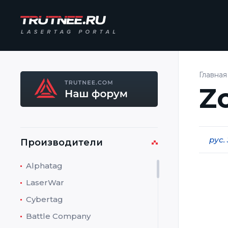
Главная
Z
рус.
Производители
Alphatag
LaserWar
Перев
матер
Cybertag
Battle Company
Произ