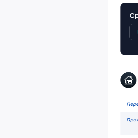
DarkTag
С
Darkzone
Delta Strike
GAVAP
GDI Simulation
Hangar 51
Head Shot Nov Tag / Штурм /
LaserШтурм
HoloZ / Laser World
Home Style Lasertag / HSL
Пере
Ikon-X
LandTrooper
Прои
Laser Blast
Laser Club / Лазер-Клуб