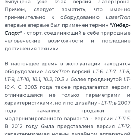
выпущена уже 12-ая версия ЛазерТрона.
Причем, следует заметить, что именно
применительно к оборудованию
LaserTron
впервые впервые был применен термин "
Кибер-
Спорт
" - спорт, соединяющий в себе природные
человеческие возможности и последние
достижения техники.
В настоящее время в эксплуатации находятся
оборудование
LaserTron
версий
LT-6, LT-7, LT-8,
LT-9, LT-10, 10.1, 10.2, 10.3
и более продвинутой
LT-
10.4
. С 2003 года также предлагается версия,
отличающаяся не только параметрами и
характеристиками, но и по дизайну -
LT-11
; в 2007
году начались продажи ее
модернизированного варианта - версии
LT-11.5
.
В 2012 году была представлена версия
LT-12
,
характеризуемая новым дизайном аппаратной