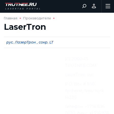
Главная
Производители
LaserTron
рус. ЛазерТрон , сокр. LT
Перевод и адаптация
(С) 2000-13
материалов:
TRUTNEE.COM
Производитель:
LaserTron, Inc.
Адрес производителя:
P.O. Box # 930,
Amherst, New York
14226
Контактная информация
телефон: +1 716 836
Производителя:
0670, факс: +1 716 836